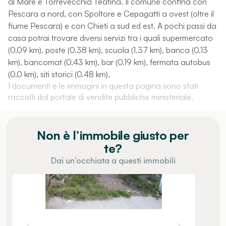
al Mare e Torrevecchia Teatina. Il comune confina con
Pescara a nord, con Spoltore e Cepagatti a ovest (oltre il
fiume Pescara) e con Chieti a sud ed est. A pochi passi da
casa potrai trovare diversi servizi tra i quali supermercato
(0.09 km), poste (0.38 km), scuola (1.37 km), banca (0.13
km), bancomat (0.43 km), bar (0.19 km), fermata autobus
(0.0 km), siti storici (0.48 km).
I documenti e le immagini in questa pagina sono stati
raccolti dal portale di vendite pubbliche ministeriale.
Non è l’immobile giusto per
te?
Dai un’occhiata a questi immobili