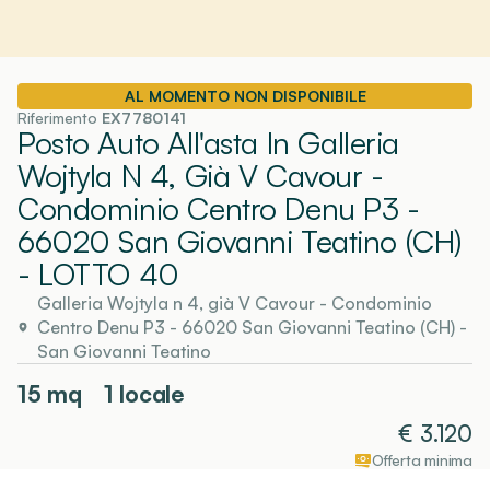
AL MOMENTO NON DISPONIBILE
Riferimento
EX7780141
Posto Auto All'asta In Galleria
Wojtyla N 4, Già V Cavour -
Condominio Centro Denu P3 -
66020 San Giovanni Teatino (CH)
- LOTTO 40
Galleria Wojtyla n 4, già V Cavour - Condominio
Centro Denu P3 - 66020 San Giovanni Teatino (CH)
-
San Giovanni Teatino
15
mq
1 locale
€
3.120
Offerta minima