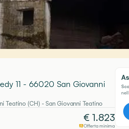
As
nedy 11 - 66020 San Giovanni
Sco
nel
i Teatino (CH)
-
San Giovanni Teatino
€
1.823
Offerta minima