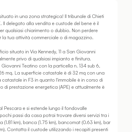
tuato in una zona strategica! Il tribunale di Chieti
€. Il delegato alla vendita e custode del bene è il
per qualsiasi chiarimento o dubbio. Non perdere
er la tua attività commerciale o di magazzino.
ficio situato in Via Kennedy, 11 a San Giovanni
mente privo di qualsiasi impianto e finitura.
 Giovanni Teatino con la particella n. 134 sub 6,
 26 mq. La superficie catastale è di 32 mq con una
 catastale in F3 in quanto l'immobile è in corso di
ato di prestazione energetica (APE) e attualmente è
l Pescara e si estende lungo il fondovalle
chi passi da casa potrai trovare diversi servizi tra i
a (1.81 km), banca (1.75 km), bancomat (0.63 km), bar
 km). Contatta il custode utilizzando i recapiti presenti