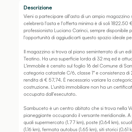
Descrizione
Vieni a partecipare all'asta di un ampio magazzino si
celebrerà l'asta e l'offerta minima è di soli 1822.50 
professionista Luciano Carinci, sempre disponibile 
l'opportunità di aggiudicarti questo spazio ideale p
Il magazzino si trova al piano seminterrato di un edi
Teatino. Ha una superficie lorda di 32 mq ed è attual
L'immobile è censito sul foglio 16 del Comune di San
categoria catastale C/6, classe 1° e consistenza di
rendita di € 57,74. È necessario variare la categoria
costruzione. L'unità immobiliare non ha un certific
occupata dall'esecutato.
Sambuceto è un centro abitato che si trova nella Va
pianeggiante occupando il versante meridionale. A po
quali supermercato (1.77 km), poste (0.64 km), scuol
(1.16 km), fermata autobus (1.65 km), siti storici (0.61