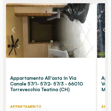
Appartamento All'asta In Via
App
Canale 57/1- 57/2- 57/3 - 66010
Vall
Torrevecchia Teatina (CH)
Mar
APPARTAMENTO
APP