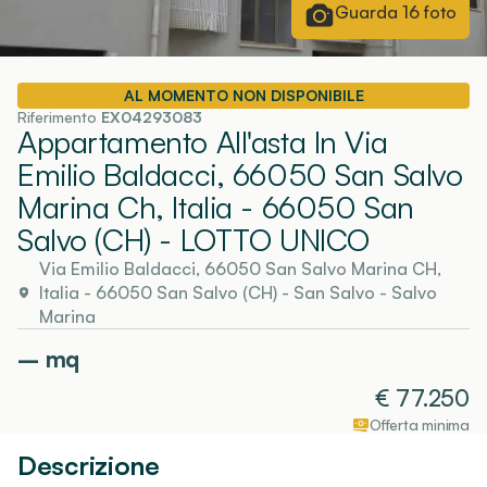
Guarda
16
foto
AL MOMENTO NON DISPONIBILE
Riferimento
EX04293083
Appartamento All'asta In Via
Emilio Baldacci, 66050 San Salvo
Marina Ch, Italia - 66050 San
Salvo (CH)
- LOTTO UNICO
Via Emilio Baldacci, 66050 San Salvo Marina CH,
Italia - 66050 San Salvo (CH)
-
San Salvo
- Salvo
Marina
–
mq
€
77.250
Offerta minima
Descrizione