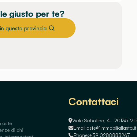
le giusto per te?
 in questa provincia
Contattaci
Viale Sabotino, 4 - 20135 Mi
n aste
Email:
aste@immobiliallasta.it
enze di chi
Phone:
+39 0280888267
a, informazioni