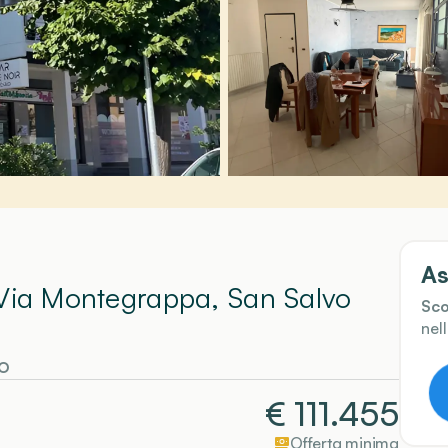
As
In Via Montegrappa, San Salvo
Sco
nel
o
€
111.455
Offerta minima