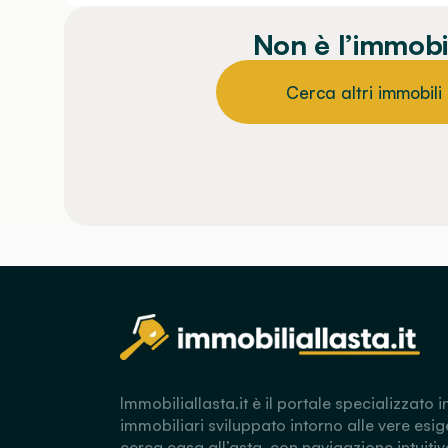
Non è l’immobi
Cerca altri immobili
Immobiliallasta.it è il portale specializzato i
immobiliari sviluppato intorno alle vere esig
cerca casa all’asta, con navigazione intuitiv