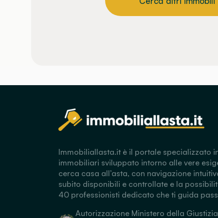
Cerca altri immobili
Immobiliallasta.it è il portale specializzato i
immobiliari sviluppato intorno alle vere esig
cerca casa all’asta, con navigazione intuitiv
subito disponibili e controllate e la possibili
40 professionisti dedicato che ti guida pas
Autorizzazione Ministero della Giustizia