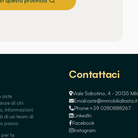
 in questa provincia
Contattaci
Viale Sabotino, 4 - 20135 Mi
n aste
Email:
aste@immobiliallasta.it
enze di chi
Phone:
+39 0280888267
a, informazioni
LinkedIn
tà di un team di
Facebook
so passo
Instagram
 per la