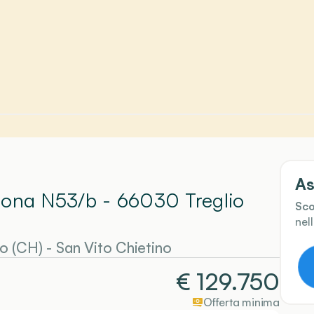
As
 Cona N53/b - 66030 Treglio
Sco
nel
o (CH)
-
San Vito Chietino
€
129.750
Offerta minima