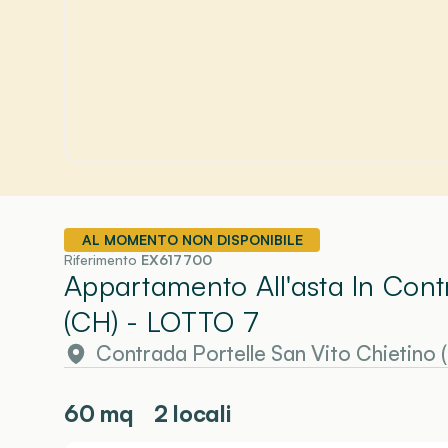
AL MOMENTO NON DISPONIBILE
Riferimento
EX617700
Appartamento All'asta In Cont
(CH)
- LOTTO 7
Contrada Portelle San Vito Chietino 
60
mq
2 locali