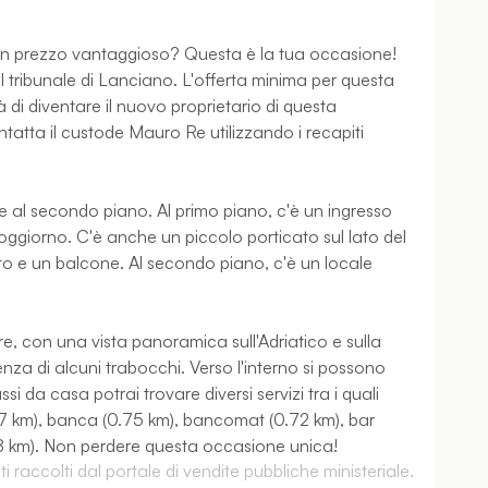
un prezzo vantaggioso? Questa è la tua occasione!
l tribunale di Lanciano. L'offerta minima per questa
 di diventare il nuovo proprietario di questa
ontatta il custode Mauro Re utilizzando i recapiti
e al secondo piano. Al primo piano, c'è un ingresso
oggiorno. C'è anche un piccolo porticato sul lato del
o e un balcone. Al secondo piano, c'è un locale
are, con una vista panoramica sull'Adriatico e sulla
nza di alcuni trabocchi. Verso l'interno si possono
si da casa potrai trovare diversi servizi tra i quali
.7 km), banca (0.75 km), bancomat (0.72 km), bar
3.38 km). Non perdere questa occasione unica!
 raccolti dal portale di vendite pubbliche ministeriale.