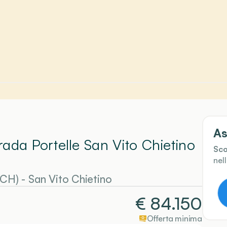
As
rada Portelle San Vito Chietino
Sco
nel
(CH)
-
San Vito Chietino
€
84.150
Offerta minima