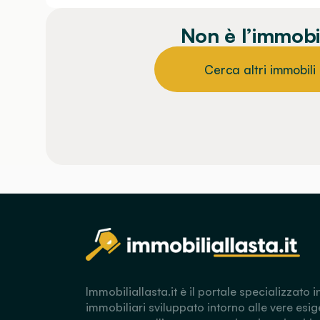
Non è l’immobi
Cerca altri immobili
Immobiliallasta.it è il portale specializzato i
immobiliari sviluppato intorno alle vere esig