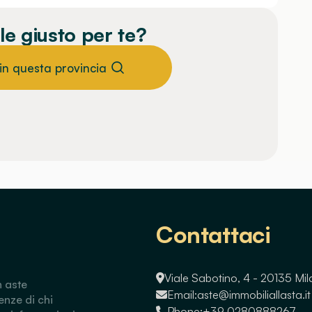
le giusto per te?
 in questa provincia
Contattaci
Viale Sabotino, 4 - 20135 Mi
n aste
Email:
aste@immobiliallasta.it
enze di chi
Phone:
+39 0280888267