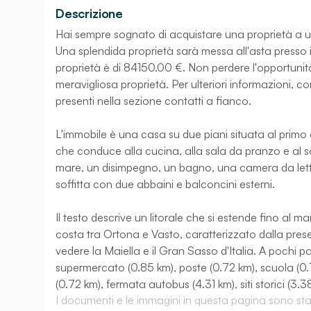
Descrizione
Hai sempre sognato di acquistare una proprietà a 
Una splendida proprietà sarà messa all'asta presso i
proprietà è di 84150.00 €. Non perdere l'opportunità
meravigliosa proprietà. Per ulteriori informazioni, c
presenti nella sezione contatti a fianco.
L'immobile è una casa su due piani situata al primo 
che conduce alla cucina, alla sala da pranzo e al s
mare, un disimpegno, un bagno, una camera da lett
soffitta con due abbaini e balconcini esterni.
Il testo descrive un litorale che si estende fino al m
costa tra Ortona e Vasto, caratterizzato dalla prese
vedere la Maiella e il Gran Sasso d'Italia. A pochi pas
supermercato (0.85 km), poste (0.72 km), scuola (0
(0.72 km), fermata autobus (4.31 km), siti storici (
I documenti e le immagini in questa pagina sono stati