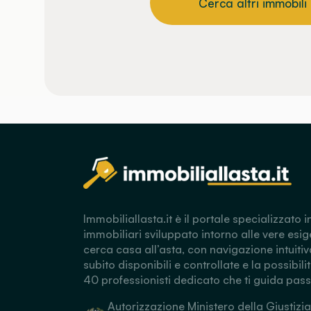
Cerca altri immobili
Immobiliallasta.it è il portale specializzato i
immobiliari sviluppato intorno alle vere esig
cerca casa all’asta, con navigazione intuitiv
subito disponibili e controllate e la possibili
40 professionisti dedicato che ti guida pas
Autorizzazione Ministero della Giustizia