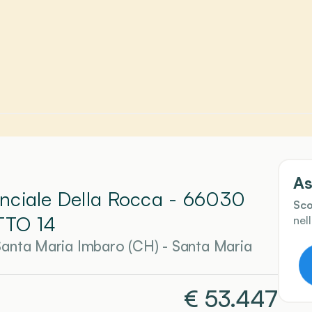
As
vinciale Della Rocca - 66030
Sco
TTO 14
nel
 Santa Maria Imbaro (CH)
-
Santa Maria
€
53.447