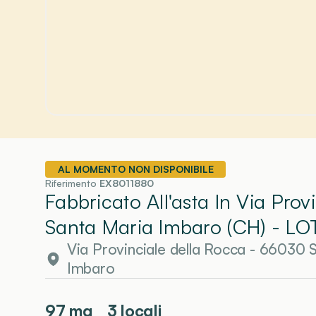
AL MOMENTO NON DISPONIBILE
Riferimento
EX8011880
Fabbricato All'asta In Via Pro
Santa Maria Imbaro (CH)
- LO
Via Provinciale della Rocca - 66030
Imbaro
97
mq
3 locali