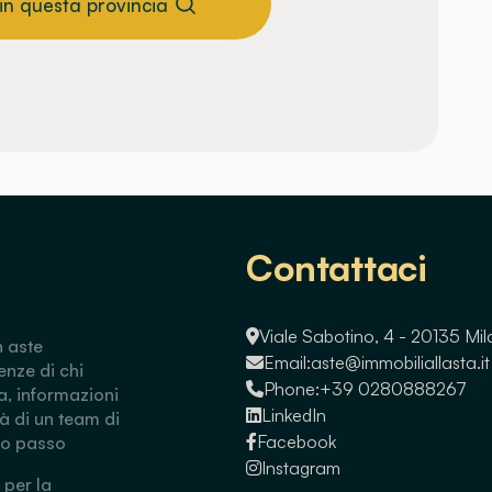
 in questa provincia
Contattaci
Viale Sabotino, 4 - 20135 Mi
n aste
Email:
aste@immobiliallasta.it
enze di chi
Phone:
+39 0280888267
a, informazioni
LinkedIn
tà di un team di
Facebook
so passo
Instagram
 per la