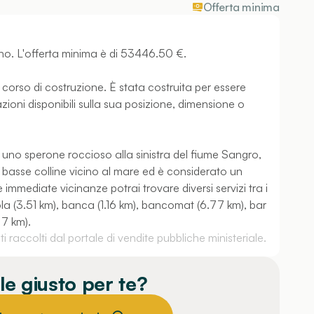
Offerta minima
ano. L'offerta minima è di 53446.50 €.
 corso di costruzione. È stata costruita per essere
azioni disponibili sulla sua posizione, dimensione o
uno sperone roccioso alla sinistra del fiume Sangro,
di basse colline vicino al mare ed è considerato un
 immediate vicinanze potrai trovare diversi servizi tra i
la (3.51 km), banca (1.16 km), bancomat (6.77 km), bar
77 km).
 raccolti dal portale di vendite pubbliche ministeriale.
le giusto per te?