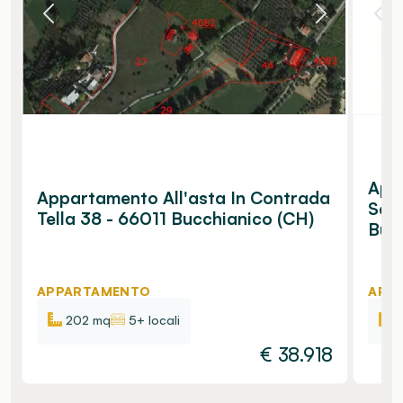
App
Appartamento All'asta In Contrada
San
Tella 38 - 66011 Bucchianico (CH)
Buc
APPARTAMENTO
APP
202 mq
5+ locali
€
38.918