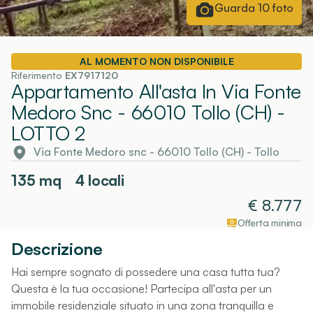
Guarda
10
foto
AL MOMENTO NON DISPONIBILE
Riferimento
EX7917120
Appartamento All'asta In Via Fonte
Medoro Snc - 66010 Tollo (CH)
-
LOTTO 2
Via Fonte Medoro snc - 66010 Tollo (CH)
-
Tollo
135
mq
4 locali
€
8.777
Offerta minima
Descrizione
Hai sempre sognato di possedere una casa tutta tua?
Questa è la tua occasione! Partecipa all'asta per un
immobile residenziale situato in una zona tranquilla e