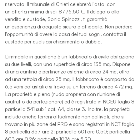
riservata. Il tribunale di Chieti celebrerà l'asta, con
un'offerta minima di soli 8776.50 €. Il delegato alla
vendita e custode, Sonia Spinozzi, ti garantirà
un'esperienza di acquisto sicura e affidabile. Non perdere
l'opportunità di avere la casa dei tuoi sogni, contatta il
custode per qualsiasi chiarimento o dubbio.
L'immobile in questione è un fabbricato di civile abitazione
su due livelli, con una superficie di circa 135 mq. Dispone
di una cantina e pertinenze esterne di circa 24 mq, oltre
ad una tettoia di circa 25 mq. Il fabbricato è composto da
6,5 vani catastali e si trova su un terreno di circa 472 mq.
La proprietà è piena (nuda proprietà con riunione di
usufrutto da perfezionare) ed è registrata in NCEU foglio 8
particella 541 sub 1 cat. A4, classe 3. Inoltre, la proprietà
include anche terreni attualmente non coltivati, che si
trovano in più zone del PRG e sono registrati in NCT foglio
8 particella 357 are 2; particella 601 are 0,50; particella
603 are 0,26; particella 1026 are 5,20.