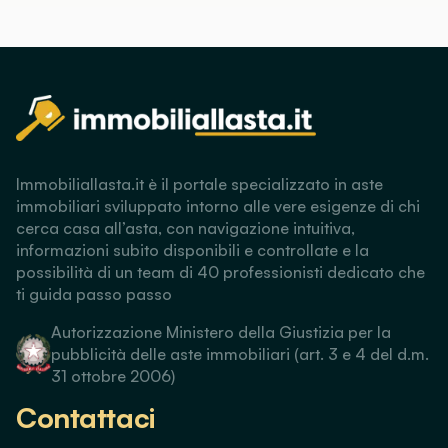
Immobiliallasta.it è il portale specializzato in aste
immobiliari sviluppato intorno alle vere esigenze di chi
cerca casa all’asta, con navigazione intuitiva,
informazioni subito disponibili e controllate e la
possibilità di un team di 40 professionisti dedicato che
ti guida passo passo
Autorizzazione Ministero della Giustizia per la
pubblicità delle aste immobiliari (art. 3 e 4 del d.m.
31 ottobre 2006)
Contattaci