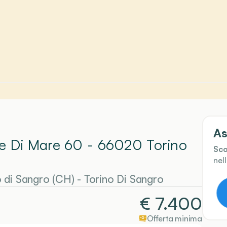
As
ce Di Mare 60 - 66020 Torino
Sco
nel
 di Sangro (CH)
-
Torino Di Sangro
€
7.400
Offerta minima