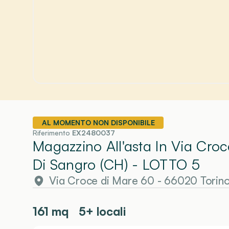
AL MOMENTO NON DISPONIBILE
Riferimento
EX2480037
Magazzino All'asta In Via Cro
Di Sangro (CH)
- LOTTO 5
Via Croce di Mare 60 - 66020 Torino
161
mq
5+ locali