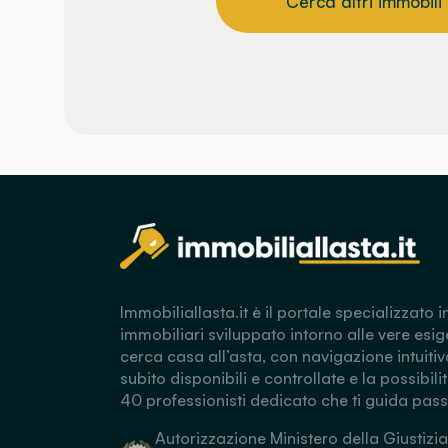
Cerca altri immobili
Immobiliallasta.it è il portale specializzato i
immobiliari sviluppato intorno alle vere esig
cerca casa all’asta, con navigazione intuitiv
subito disponibili e controllate e la possibili
40 professionisti dedicato che ti guida pas
Autorizzazione Ministero della Giustizia