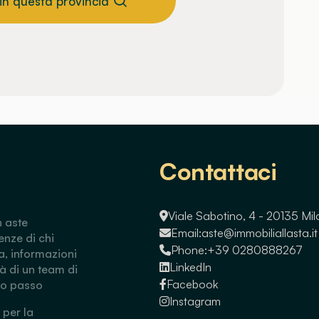
 in questa provincia
Contattaci
Viale Sabotino, 4 - 20135 Mi
n aste
Email:
aste@immobiliallasta.it
enze di chi
Phone:
+39 0280888267
a, informazioni
LinkedIn
tà di un team di
Facebook
so passo
Instagram
 per la