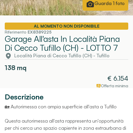
Guarda
1
foto
AL MOMENTO NON DISPONIBILE
Riferimento
EX8389225
Garage All'asta In Località Piana
Di Cecco Tufillo (CH)
- LOTTO 7
Località Piana di Cecco Tufillo (CH)
-
Tufillo
138
mq
€
6.154
Offerta minima
Descrizione
🏡 Autorimessa con ampia superficie all'asta a Tufillo
Questa autorimessa all'asta rappresenta un'opportunità
per chi cerca uno spazio capiente in zona extraurbana di