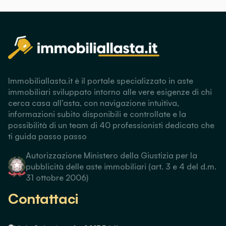
Immobiliallasta.it è il portale specializzato in aste
immobiliari sviluppato intorno alle vere esigenze di chi
cerca casa all’asta, con navigazione intuitiva,
informazioni subito disponibili e controllate e la
possibilità di un team di 40 professionisti dedicato che
ti guida passo passo
Autorizzazione Ministero della Giustizia per la
pubblicità delle aste immobiliari (art. 3 e 4 del d.m.
31 ottobre 2006)
Contattaci