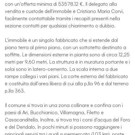
con un'offerta minima di 53578.12 €. Il delegato alla
vendita e custode dell'immobile è Cristiano Maria Corvi,
facilmente contattabile tramite i recapiti presenti nella
sezione contatti per qualsiasi chiarimento o dubbio.
L'immobile è un singolo fabbricato che si estende dal
piano terra al primo piano, con un sottotetto destinato a
soffitte. Le dimensioni esterne in pianta sono di circa 12,25
metri per 9,60 metri. La struttura è in muratura portante e i
solai sono in latero-cemento. La scala interna a due
rampe collega i vari piani. La corte esterna del fabbricato
è costituita dall'area libera di cui alla p.lla 96 e dal terreno
p.lla 363.
Il comune si trova in una zona collinare e confina con i
paesi di Ari, Bucchianico, Villamagna, Filetto e
Casacanditella. Inoltre, si trova tra i corsi d'acqua del Foro
e del Dendalo. In pochi minuti si possono raggiungere i
principali servizi tra i quali supermercato (1.03 km), poste