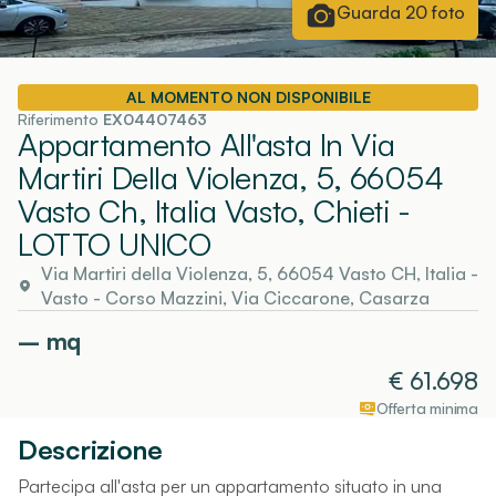
Guarda
20
foto
AL MOMENTO NON DISPONIBILE
Riferimento
EX04407463
Appartamento All'asta In Via
Martiri Della Violenza, 5, 66054
Vasto Ch, Italia Vasto, Chieti
-
LOTTO UNICO
Via Martiri della Violenza, 5, 66054 Vasto CH, Italia
-
Vasto
- Corso Mazzini, Via Ciccarone, Casarza
–
mq
€
61.698
Offerta minima
Descrizione
Partecipa all'asta per un appartamento situato in una