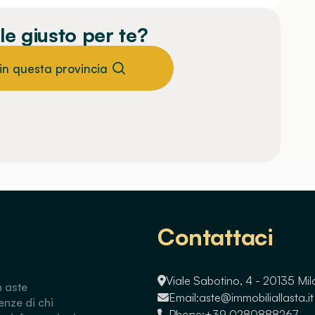
le giusto per te?
 in questa provincia
Contattaci
Viale Sabotino, 4 - 20135 Mi
n aste
Email:
aste@immobiliallasta.it
enze di chi
Phone:
+39 0280888267