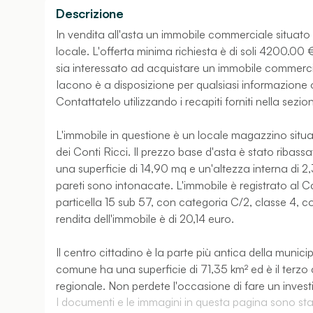
Descrizione
In vendita all'asta un immobile commerciale situato i
locale. L'offerta minima richiesta è di soli 4200.0
sia interessato ad acquistare un immobile commerci
Iacono è a disposizione per qualsiasi informazione o
Contattatelo utilizzando i recapiti forniti nella sezio
L'immobile in questione è un locale magazzino situa
dei Conti Ricci. Il prezzo base d'asta è stato ribas
una superficie di 14,90 mq e un'altezza interna di 2
pareti sono intonacate. L'immobile è registrato al 
particella 15 sub 57, con categoria C/2, classe 4, c
rendita dell'immobile è di 20,14 euro.
Il centro cittadino è la parte più antica della municip
comune ha una superficie di 71,35 km² ed è il terzo c
regionale. Non perdete l'occasione di fare un inve
I documenti e le immagini in questa pagina sono stati