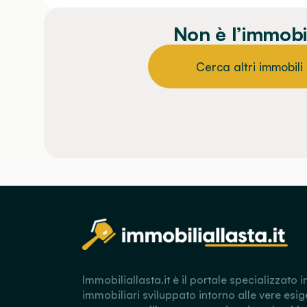
Non è l’immobi
Cerca altri immobili
Immobiliallasta.it è il portale specializzato i
immobiliari sviluppato intorno alle vere esig