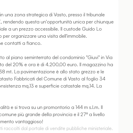
n una zona strategica di Vasto, presso il tribunale
0 €, rendendo questa un'opportunità unica per chiunque
ale a un prezzo accessibile. Il custode Guido Lo
 per organizzare una visita dell'immobile.
ne contatti a fianco.
to al piano seminterrato del condominio "Giuvi" in Via
sato del 20% e ora è di 4.200,00 euro. Il magazzino ha
,38 mt. La pavimentazione è allo stato grezzo e le
Catasto Fabbricati del Comune di Vasto al foglio 34
onsistenza mq.13 e superficie catastale mq.14. La
alità e si trova su un promontorio a 144 m s.l.m. Il
omune più grande della provincia e il 27º a livello
stimento vantaggioso!
 raccolti dal portale di vendite pubbliche ministeriale.