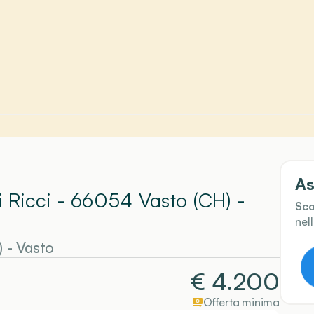
As
i Ricci - 66054 Vasto (CH)
-
Sco
nel
)
-
Vasto
€
4.200
Offerta minima