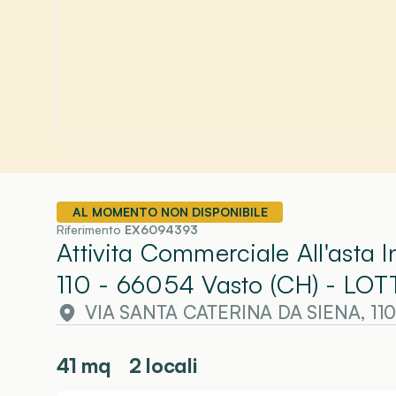
AL MOMENTO NON DISPONIBILE
Riferimento
EX6094393
Attivita Commerciale All'asta 
110 - 66054 Vasto (CH)
- LOT
VIA SANTA CATERINA DA SIENA, 110
41
mq
2 locali