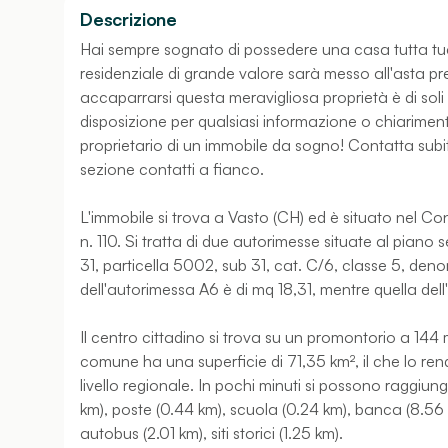
Descrizione
Hai sempre sognato di possedere una casa tutta tu
residenziale di grande valore sarà messo all'asta pre
accaparrarsi questa meravigliosa proprietà è di sol
disposizione per qualsiasi informazione o chiariment
proprietario di un immobile da sogno! Contatta subito
sezione contatti a fianco.
L'immobile si trova a Vasto (CH) ed è situato nel C
n. 110. Si tratta di due autorimesse situate al piano s
31, particella 5002, sub 31, cat. C/6, classe 5, den
dell'autorimessa A6 è di mq 18,31, mentre quella del
Il centro cittadino si trova su un promontorio a 144 m 
comune ha una superficie di 71,35 km², il che lo ren
livello regionale. In pochi minuti si possono raggiunge
km), poste (0.44 km), scuola (0.24 km), banca (8.56
autobus (2.01 km), siti storici (1.25 km).