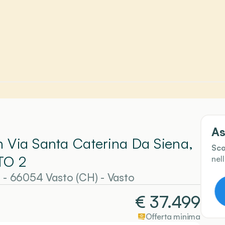
As
In Via Santa Caterina Da Siena,
Sco
TO 2
nel
 - 66054 Vasto (CH)
-
Vasto
€
37.499
Offerta minima