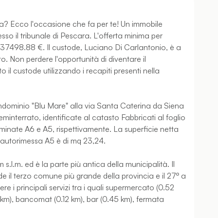
a? Ecco l'occasione che fa per te! Un immobile
sso il tribunale di Pescara. L'offerta minima per
i 37498.88 €. Il custode, Luciano Di Carlantonio, è a
o. Non perdere l'opportunità di diventare il
 il custode utilizzando i recapiti presenti nella
ondominio "Blu Mare" alla via Santa Caterina da Siena
eminterrato, identificate al catasto Fabbricati al foglio
ominate A6 e A5, rispettivamente. La superficie netta
l'autorimessa A5 è di mq 23,24.
s.l.m. ed è la parte più antica della municipalità. Il
de il terzo comune più grande della provincia e il 27º a
re i principali servizi tra i quali supermercato (0.52
 km), bancomat (0.12 km), bar (0.45 km), fermata