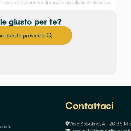
 raccolti dal portale di vendite pubbliche ministeriale.
le giusto per te?
 in questa provincia
Contattaci
Viale Sabotino, 4 - 20135 Mi
n aste
Email:
aste@immobiliallasta.it