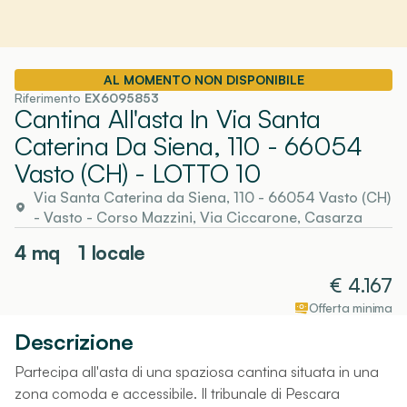
AL MOMENTO NON DISPONIBILE
Riferimento
EX6095853
Cantina All'asta In Via Santa
Caterina Da Siena, 110 - 66054
Vasto (CH)
- LOTTO 10
Via Santa Caterina da Siena, 110 - 66054 Vasto (CH)
-
Vasto
- Corso Mazzini, Via Ciccarone, Casarza
4
mq
1 locale
€
4.167
Offerta minima
Descrizione
Partecipa all'asta di una spaziosa cantina situata in una
zona comoda e accessibile. Il tribunale di Pescara