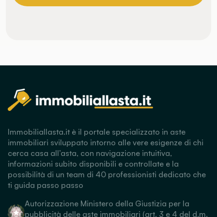
Immobiliallasta.it è il portale specializzato in aste
immobiliari sviluppato intorno alle vere esigenze di chi
cerca casa all’asta, con navigazione intuitiva,
informazioni subito disponibili e controllate e la
possibilità di un team di 40 professionisti dedicato che
ti guida passo passo
Autorizzazione Ministero della Giustizia per la
pubblicità delle aste immobiliari (art. 3 e 4 del d.m.