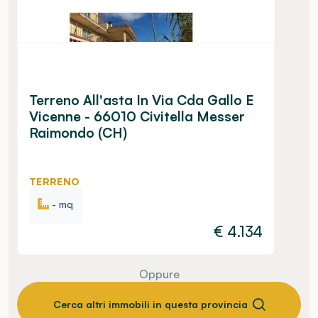
Terreno All'asta In Via Cda Gallo E
Vicenne - 66010 Civitella Messer
Raimondo (CH)
TERRENO
- mq
€
4.134
Oppure
Cerca altri immobili in questa provincia