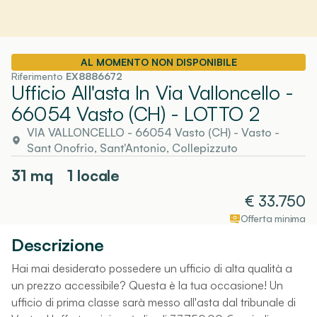
AL MOMENTO NON DISPONIBILE
Riferimento
EX8886672
Ufficio All'asta In Via Valloncello -
66054 Vasto (CH)
- LOTTO 2
VIA VALLONCELLO - 66054 Vasto (CH)
-
Vasto
-
Sant Onofrio, Sant'Antonio, Collepizzuto
31
mq
1 locale
€
33.750
Offerta minima
Descrizione
Hai mai desiderato possedere un ufficio di alta qualità a
un prezzo accessibile? Questa è la tua occasione! Un
ufficio di prima classe sarà messo all'asta dal tribunale di