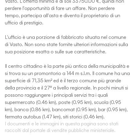
Vasto. L'offerta minima è di soli 33750.00 €, quindi non
perdere l'opportunità di fare un affare. Non perdere
tempo, partecipa all'asta e diventa il proprietario di un
ufficio di prestigio.
L'ufficio è una porzione di fabbricato situata nel comune
di Vasto. Non sono state fornite ulteriori informazioni sulla
sua posizione esatta o sulle sue caratteristiche.
Il centro cittadino è la parte più antica della municipalità e
si trova su un promontorio a 144 m s.l.m. Il comune ha una
superficie di 71,35 km² ed è il terzo comune più grande
della provincia e il 27º a livello regionale. In pochi minuti si
possono raggiungere i principali servizi tra i quali
supermercato (0.46 km), poste (0.95 km), scuola (0.95
km), banca (0.86 km), bancomat (0.95 km), bar (0.95 km),
fermata autobus (1.47 km), siti storici (0.46 km).
I documenti e le immagini in questa pagina sono stati
raccolti dal portale di vendite pubbliche ministeriale.