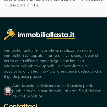
in varie zone d’Italia.
Immobiliallasta.it è il portale specializzato in aste
immobiliari sviluppato intorno alle vere esigenze di chi
cerca casa all’asta, con navigazione intuitiva,
informazioni subito disponibili e controllate e la
possibilità di un team di 40 professionisti dedicato che
ti guida passo passo
Autorizzazione Ministero della Giustizia per la
pubblicità delle aste immobiliari (art. 3 e 4 del d.m.
31 ottobre 2006)
Contattaci