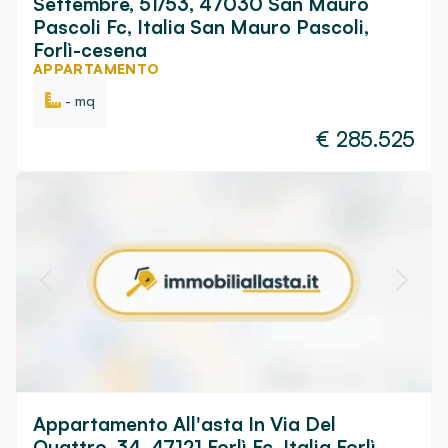
Settembre, 51/53, 47030 San Mauro
Pascoli Fc, Italia San Mauro Pascoli,
Forlì-cesena
APPARTAMENTO
- mq
€
285.525
Appartamento All'asta In Via Del
Quattro, 34, 47121 Forlì Fc, Italia Forlì,