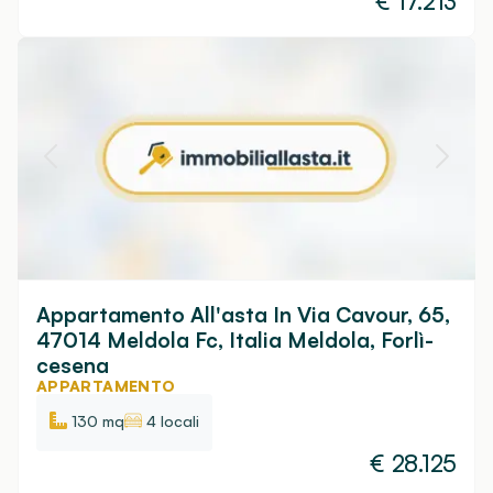
€
17.213
Appartamento All'asta In Via Cavour, 65,
47014 Meldola Fc, Italia Meldola, Forlì-
cesena
APPARTAMENTO
130 mq
4 locali
€
28.125