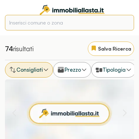
74
risultati
Salva Ricerca
Consigliati
Prezzo
Tipologia