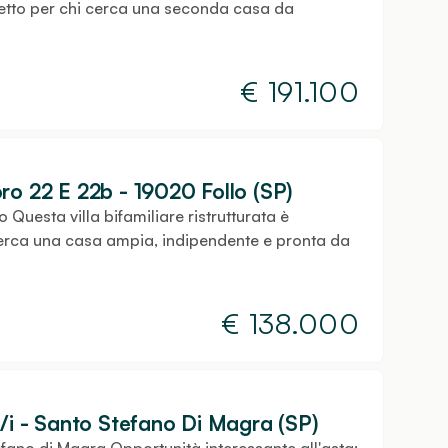
fetto per chi cerca una seconda casa da
€
191.100
ro 22 E 22b - 19020 Follo (SP)
o Questa villa bifamiliare ristrutturata è
 cerca una casa ampia, indipendente e pronta da
€
138.000
5/i - Santo Stefano Di Magra (SP)