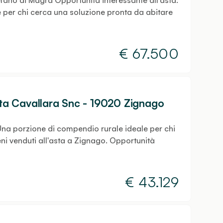
ano di Magra Opportunità interessante all'asta:
per chi cerca una soluzione pronta da abitare
€
67.500
osta Cavallara Snc - 19020 Zignago
 Una porzione di compendio rurale ideale per chi
eni venduti all'asta a Zignago. Opportunità
€
43.129