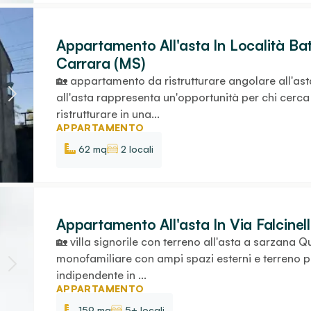
Appartamento All'asta In Località Bat
Carrara (MS)
🏡 appartamento da ristrutturare angolare all'as
all'asta rappresenta un'opportunità per chi cerc
ristrutturare in una...
APPARTAMENTO
62 mq
2 locali
Appartamento All'asta In Via Falcinel
🏡 villa signorile con terreno all'asta a sarzana Q
monofamiliare con ampi spazi esterni e terreno p
indipendente in ...
APPARTAMENTO
159 mq
5+ locali