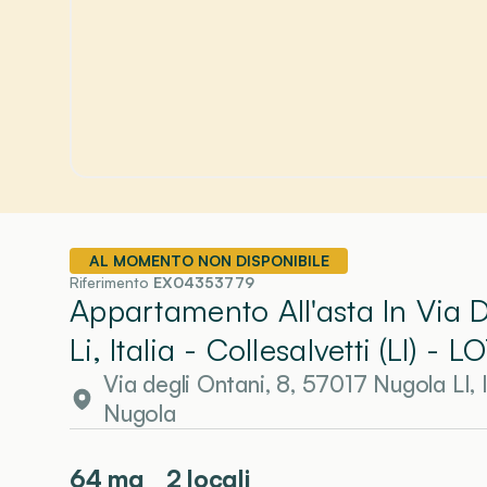
AL MOMENTO NON DISPONIBILE
Riferimento
EX04353779
Appartamento All'asta In Via 
Li, Italia - Collesalvetti (LI)
- L
Via degli Ontani, 8, 57017 Nugola LI, It
Nugola
64
mq
2 locali