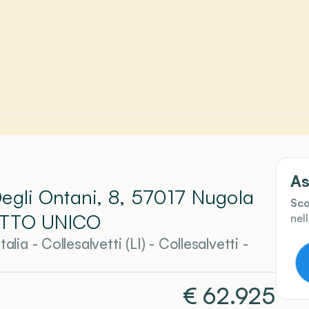
As
Degli Ontani, 8, 57017 Nugola
Sco
OTTO UNICO
nel
alia - Collesalvetti (LI)
-
Collesalvetti
-
€
62.925