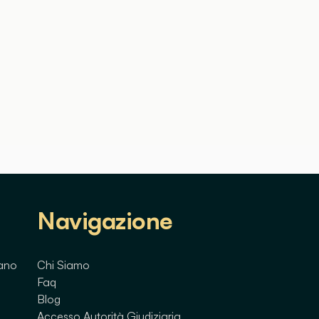
Navigazione
lano
Chi Siamo
Faq
Blog
Accesso Autorità Giudiziaria