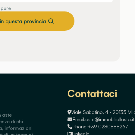
pure
 in questa provincia
Contattaci
Viale Sabotino, 4 - 20135 Mi
n aste
Email:
aste@immobiliallasta.it
enze di chi
Phone:
+39 0280888267
a, informazioni
LinkedIn
tà di un team di