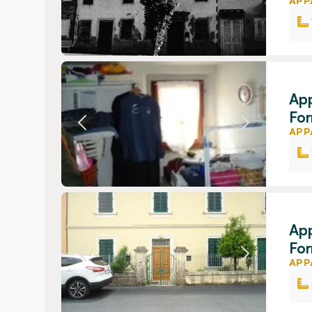
APP
App
For
APP
App
For
APP