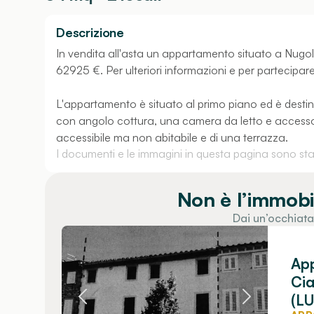
Descrizione
In vendita all'asta un appartamento situato a Nugol
62925 €. Per ulteriori informazioni e per partecipare 
L'appartamento è situato al primo piano ed è desti
con angolo cottura, una camera da letto e accessori
accessibile ma non abitabile e di una terrazza.
I documenti e le immagini in questa pagina sono stati
Non è l’immobi
Dai un’occhiata
App
Cia
(LU