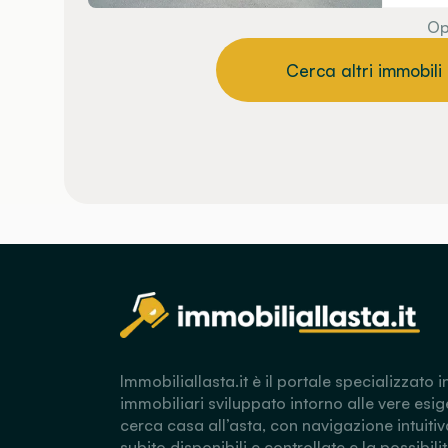
Op
Cerca altri immobili
Immobiliallasta.it è il portale specializzato i
immobiliari sviluppato intorno alle vere esig
cerca casa all’asta, con navigazione intuitiv
subito disponibili e controllate e la possibili