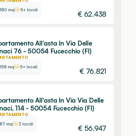
ARTAMENTO
180 mq
5+ locali
€
62.438
artamento All'asta In Via Delle
naci 76 - 50054 Fucecchio (FI)
ARTAMENTO
158 mq
5+ locali
€
76.821
artamento All'asta In Via Via Delle
naci, 114 - 50054 Fucecchio (FI)
ARTAMENTO
87 mq
3 locali
€
56.947