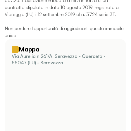
667,26. L'abitazione è locata a terzi in forza di un
contratto stipulato in data 10 agosto 2019, registrato a
Viareggio (LU) il 12 settembre 2019 al n. 3724 serie 3T.
Non perdere l'opportunità di aggiudicarti questo immobile
unico!
Mappa
Via Aurelia n 261/A, Seravezza - Querceta -
55047 (LU) - Seravezza