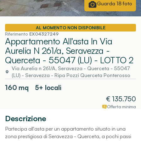
Guarda
18
foto
AL MOMENTO NON DISPONIBILE
Riferimento
EX04327249
Appartamento All'asta In Via
Aurelia N 261/a, Seravezza -
Querceta - 55047 (LU)
- LOTTO 2
Via Aurelia n 261/A, Seravezza - Querceta - 55047
(LU)
-
Seravezza
- Ripa Pozzi Querceta Ponterosso
160
mq
5+ locali
€
135.750
Offerta minima
Descrizione
Partecipa all'asta per un appartamento situato in una
zona prestigiosa di Seravezza - Querceta, a pochi passi