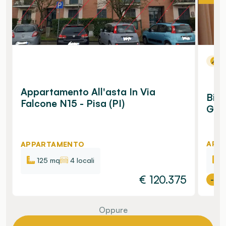
N
Appartamento All'asta In Via
Bilo
Falcone N15 - Pisa (PI)
Gius
APP
APPARTAMENTO
125 mq
4 locali
€
120.375
-17
Oppure