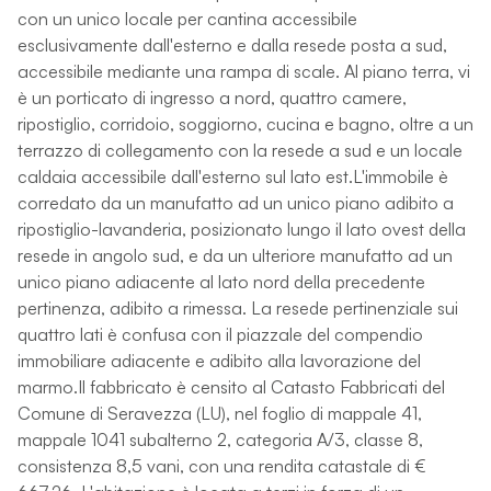
con un unico locale per cantina accessibile
esclusivamente dall'esterno e dalla resede posta a sud,
accessibile mediante una rampa di scale. Al piano terra, vi
è un porticato di ingresso a nord, quattro camere,
ripostiglio, corridoio, soggiorno, cucina e bagno, oltre a un
terrazzo di collegamento con la resede a sud e un locale
caldaia accessibile dall'esterno sul lato est.L'immobile è
corredato da un manufatto ad un unico piano adibito a
ripostiglio-lavanderia, posizionato lungo il lato ovest della
resede in angolo sud, e da un ulteriore manufatto ad un
unico piano adiacente al lato nord della precedente
pertinenza, adibito a rimessa. La resede pertinenziale sui
quattro lati è confusa con il piazzale del compendio
immobiliare adiacente e adibito alla lavorazione del
marmo.Il fabbricato è censito al Catasto Fabbricati del
Comune di Seravezza (LU), nel foglio di mappale 41,
mappale 1041 subalterno 2, categoria A/3, classe 8,
consistenza 8,5 vani, con una rendita catastale di €