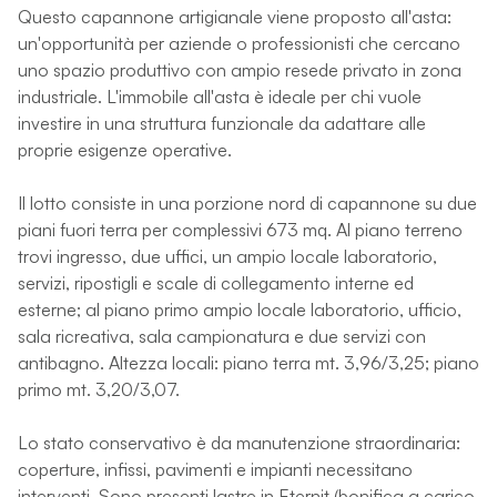
Questo capannone artigianale viene proposto all'asta:
un'opportunità per aziende o professionisti che cercano
uno spazio produttivo con ampio resede privato in zona
industriale. L'immobile all'asta è ideale per chi vuole
investire in una struttura funzionale da adattare alle
proprie esigenze operative.
Il lotto consiste in una porzione nord di capannone su due
piani fuori terra per complessivi 673 mq. Al piano terreno
trovi ingresso, due uffici, un ampio locale laboratorio,
servizi, ripostigli e scale di collegamento interne ed
esterne; al piano primo ampio locale laboratorio, ufficio,
sala ricreativa, sala campionatura e due servizi con
antibagno. Altezza locali: piano terra mt. 3,96/3,25; piano
primo mt. 3,20/3,07.
Lo stato conservativo è da manutenzione straordinaria:
coperture, infissi, pavimenti e impianti necessitano
interventi. Sono presenti lastre in Eternit (bonifica a carico