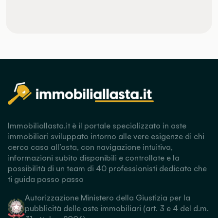
Immobiliallasta.it è il portale specializzato in aste
immobiliari sviluppato intorno alle vere esigenze di chi
cerca casa all’asta, con navigazione intuitiva,
informazioni subito disponibili e controllate e la
possibilità di un team di 40 professionisti dedicato che
ti guida passo passo
Autorizzazione Ministero della Giustizia per la
pubblicità delle aste immobiliari (art. 3 e 4 del d.m.