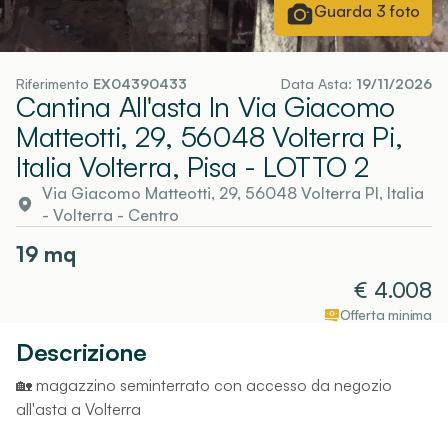
Guarda
3
foto
Riferimento
EX04390433
Data Asta:
19/11/2026
Cantina All'asta In Via Giacomo
Matteotti, 29, 56048 Volterra Pi,
Italia Volterra, Pisa
- LOTTO 2
Via Giacomo Matteotti, 29, 56048 Volterra PI, Italia
-
Volterra
- Centro
19
mq
€
4.008
Offerta minima
Descrizione
🏡 magazzino seminterrato con accesso da negozio
all'asta a Volterra