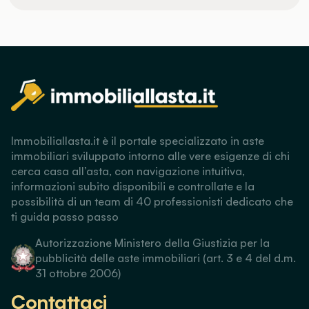
Immobiliallasta.it è il portale specializzato in aste
immobiliari sviluppato intorno alle vere esigenze di chi
cerca casa all’asta, con navigazione intuitiva,
informazioni subito disponibili e controllate e la
possibilità di un team di 40 professionisti dedicato che
ti guida passo passo
Autorizzazione Ministero della Giustizia per la
pubblicità delle aste immobiliari (art. 3 e 4 del d.m.
31 ottobre 2006)
Contattaci