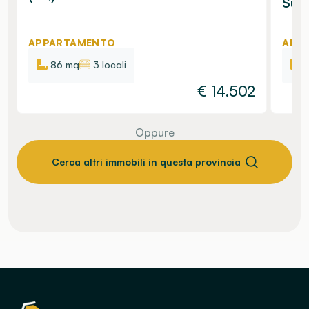
Sul 
APPARTAMENTO
APP
86 mq
3 locali
€
14.502
Oppure
Cerca altri immobili in questa provincia