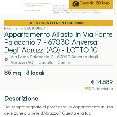
Guarda
20
foto
AL MOMENTO NON DISPONIBILE
Riferimento
EX8108827
Appartamento All'asta In Via Fonte
Palacchio 7 - 67030 Anversa
Degli Abruzzi (AQ)
- LOTTO 10
Via Fonte Palacchio 7 - 67030 Anversa degli
Abruzzi (AQ)
-
Cocullo
- Centro
85
mq
3 locali
€
14.589
Offerta minima
Descrizione
Hai sempre sognato di possedere un appartamento in una
delle zone più belle d'Abruzzo? Questa è la tua