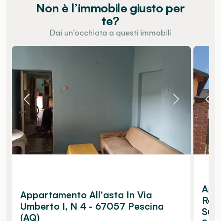
Non è l’immobile giusto per
te?
Dai un’occhiata a questi immobili
Appa
Appartamento All'asta In Via
Reg
Umberto I, N 4 - 67057 Pescina
Sul 
(AQ)