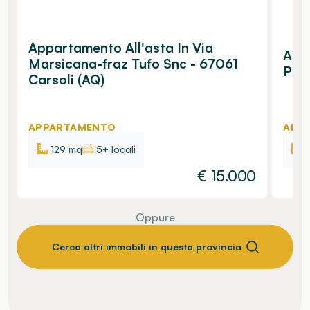
Appartamento All'asta In Via
Appa
Marsicana-fraz Tufo Snc - 67061
Palo
Carsoli (AQ)
APPARTAMENTO
APP
129 mq
5+ locali
€
15.000
Oppure
Cerca altri immobili in questa provincia