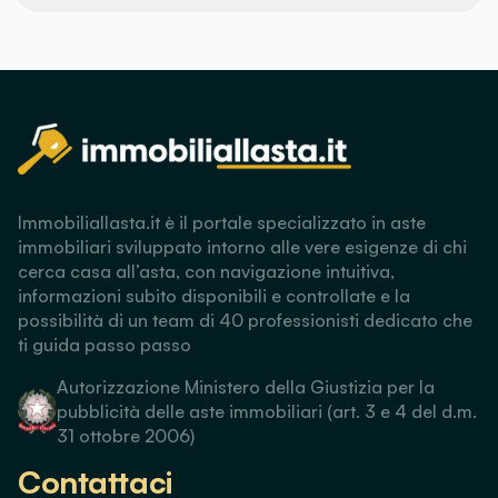
Immobiliallasta.it è il portale specializzato in aste
immobiliari sviluppato intorno alle vere esigenze di chi
cerca casa all’asta, con navigazione intuitiva,
informazioni subito disponibili e controllate e la
possibilità di un team di 40 professionisti dedicato che
ti guida passo passo
Autorizzazione Ministero della Giustizia per la
pubblicità delle aste immobiliari (art. 3 e 4 del d.m.
31 ottobre 2006)
Contattaci