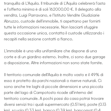
tranquilla di L'Aquila. Il tribunale di L'Aquila celebrerà l'asta
e l'offerta minima è di soli 162000.00 €. Il delegato alla
vendita, Luigi Parravano, e l'Istituto Vendite Giudiziarie
Abruzzo, custode dell'immobile, ti aspettano per fornirti
tutte le informazioni necessarie. Non lasciarti sfuggire
questa occasione unica, contatta il custode utilizzando i
recapiti nella sezione contatti a fianco.
L'immobile è una villa unifamiliare che dispone di una
corte e di un giardino esterno. Inoltre, ci sono due garage
a disposizione. Altre informazioni non sono state fornite.
Il territorio comunale dell'Aquila è molto vasto e il 49% di
esso è protetto da parchi nazionali o riserve naturali. Ci
sono anche tre laghi di piccole dimensioni e una piccola
parte del lago di Campotosto ricade all'interno del
territorio comunale. A pochi passi da casa potrai trovare
diversi servizi tra i quali supermercato (0.51 km), poste (0.13
km), scuola (0.33 km), banca (0.39 km), bancomat (0.4