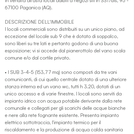
In vendita all'asta locali adibiti a negozi siti in SS17bis, 95 -
67100 Paganica (AQ).
DESCRIZIONE DELL'IMMOBILE
I locali commerciali sono distribuiti su un unico piano, ad
eccezione del locale sub 9 che è dotato di soppalco,
sono liberi su tre lati e pertanto godono di una buona
esposizione; vi si accede dal pianerottolo del vano scala
comune e/o dal cortile privato.
• I SUB 3-4-5 (153,77 mq) sono composti da tre vani
comunicanti, di cui quello centrale dotato di una ulteriore
stanza interna ed un vano wc, tutti h 3.20, dotati di un
unico accesso e di varie finestre. I locali sono serviti da
impianto idrico con acqua potabile derivante dalla rete
comunale e collegati per gli scarichi delle acque bianche
e nere alla rete fognante esistente. Presenta impianto
elettrico sottotraccia, l'impianto termico per il
riscaldamento e la produzione di acqua calda sanitaria