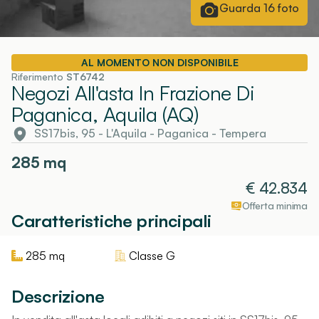
Guarda
16
foto
AL MOMENTO NON DISPONIBILE
Riferimento
ST6742
Negozi All'asta In Frazione Di
Paganica, Aquila (AQ)
SS17bis, 95
-
L'Aquila
- Paganica - Tempera
285
mq
€
42.834
Offerta minima
Caratteristiche principali
285
mq
Classe
G
Descrizione