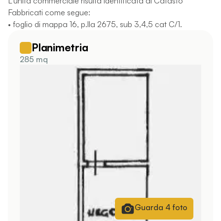
L'unità commerciale risulta identificata al Catasto
Fabbricati come segue:
• foglio di mappa 16, p.lla 2675, sub 3,4,5 cat C/1.
Planimetria
285 mq
Guarda
4
foto