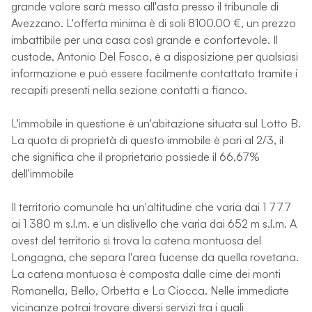
grande valore sarà messo all'asta presso il tribunale di
Avezzano. L'offerta minima è di soli 8100.00 €, un prezzo
imbattibile per una casa così grande e confortevole. Il
custode, Antonio Del Fosco, è a disposizione per qualsiasi
informazione e può essere facilmente contattato tramite i
recapiti presenti nella sezione contatti a fianco.
L'immobile in questione è un'abitazione situata sul Lotto B.
La quota di proprietà di questo immobile è pari al 2/3, il
che significa che il proprietario possiede il 66,67%
dell'immobile
Il territorio comunale ha un'altitudine che varia dai 1 777
ai 1 380 m s.l.m. e un dislivello che varia dai 652 m s.l.m. A
ovest del territorio si trova la catena montuosa del
Longagna, che separa l'area fucense da quella rovetana.
La catena montuosa è composta dalle cime dei monti
Romanella, Bello, Orbetta e La Ciocca. Nelle immediate
vicinanze potrai trovare diversi servizi tra i quali