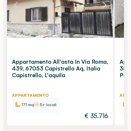
Appartamento All'asta In Via Roma,
Appa
439, 67053 Capistrello Aq, Italia
38, 
Capistrello, L'aquila
Pesc
APPARTAMENTO
APP
171 mq
5+ locali
€
35.716