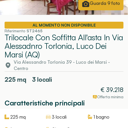
Guarda
9
foto
AL MOMENTO NON DISPONIBILE
Riferimento
ST2465
Trilocale Con Soffitta All'asta In Via
Alessadnro Torlonia, Luco Dei
Marsi (AQ)
Via Alessandro Torlonia 39
-
Luco dei Marsi
-
Centro
225
mq
3 locali
€
39.218
Offerta minima
Caratteristiche principali
225
mq
3 locali
1
bagno