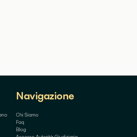
Navigazione
lano
Chi Siamo
Faq
Blog
Accesso Autorità Giudiziaria