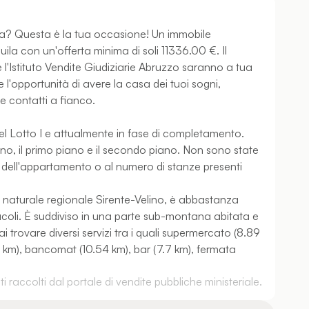
a? Questa è la tua occasione! Un immobile
uila con un'offerta minima di soli 11336.00 €. Il
l'Istituto Vendite Giudiziarie Abruzzo saranno a tua
 l'opportunità di avere la casa dei tuoi sogni,
ne contatti a fianco.
nel Lotto I e attualmente in fase di completamento.
reno, il primo piano e il secondo piano. Non sono state
ni dell'appartamento o al numero di stanze presenti
co naturale regionale Sirente-Velino, è abbastanza
ucoli. È suddiviso in una parte sub-montana abitata e
trovare diversi servizi tra i quali supermercato (8.89
3 km), bancomat (10.54 km), bar (7.7 km), fermata
 raccolti dal portale di vendite pubbliche ministeriale.