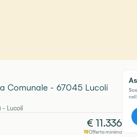
As
ada Comunale - 67045 Lucoli
Sco
nel
)
-
Lucoli
€
11.336
Offerta minima