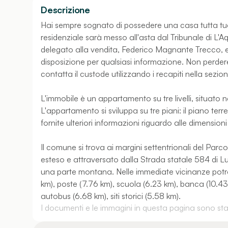
Descrizione
Hai sempre sognato di possedere una casa tutta tu
residenziale sarà messo all'asta dal Tribunale di L'Aq
delegato alla vendita, Federico Magnante Trecco, e 
disposizione per qualsiasi informazione. Non perdere
contatta il custode utilizzando i recapiti nella sezio
L'immobile è un appartamento su tre livelli, situato 
L'appartamento si sviluppa su tre piani: il piano ter
fornite ulteriori informazioni riguardo alle dimensio
Il comune si trova ai margini settentrionali del Par
esteso e attraversato dalla Strada statale 584 di L
una parte montana. Nelle immediate vicinanze potrai 
km), poste (7.76 km), scuola (6.23 km), banca (10.4
autobus (6.68 km), siti storici (5.58 km).
I documenti e le immagini in questa pagina sono stati