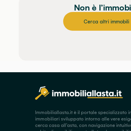
Non è l’immobi
Cerca altri immobili
Immobiliallasta.it è il portale specializzato i
immobiliari sviluppato intorno alle vere esig
cerca casa all’asta, con navigazione intuitiv