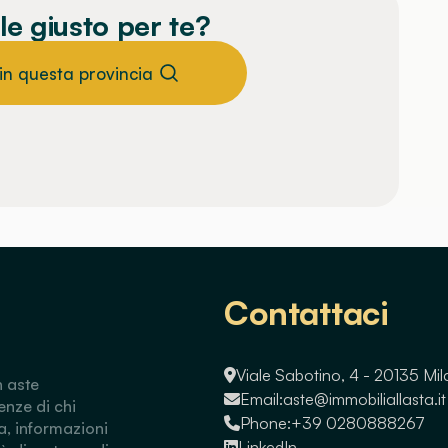
le giusto per te?
 in questa provincia
Contattaci
Viale Sabotino, 4 - 20135 Mi
n aste
Email:
aste@immobiliallasta.it
enze di chi
Phone:
+39 0280888267
a, informazioni
LinkedIn