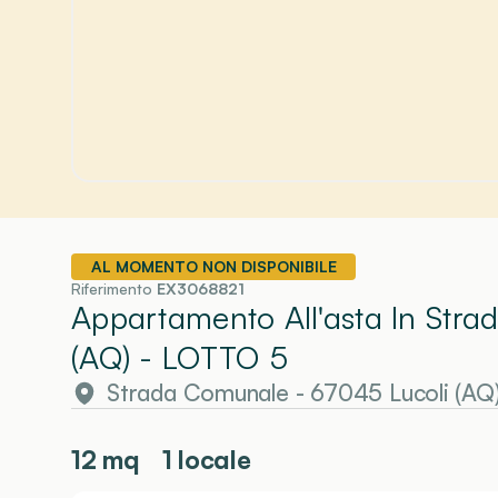
AL MOMENTO NON DISPONIBILE
Riferimento
EX3068821
Appartamento All'asta In Str
(AQ)
- LOTTO 5
Strada Comunale - 67045 Lucoli (AQ
12
mq
1 locale