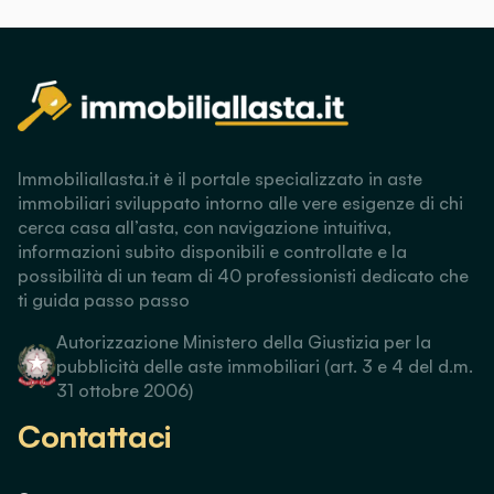
Immobiliallasta.it è il portale specializzato in aste
immobiliari sviluppato intorno alle vere esigenze di chi
cerca casa all’asta, con navigazione intuitiva,
informazioni subito disponibili e controllate e la
possibilità di un team di 40 professionisti dedicato che
ti guida passo passo
Autorizzazione Ministero della Giustizia per la
pubblicità delle aste immobiliari (art. 3 e 4 del d.m.
31 ottobre 2006)
Contattaci