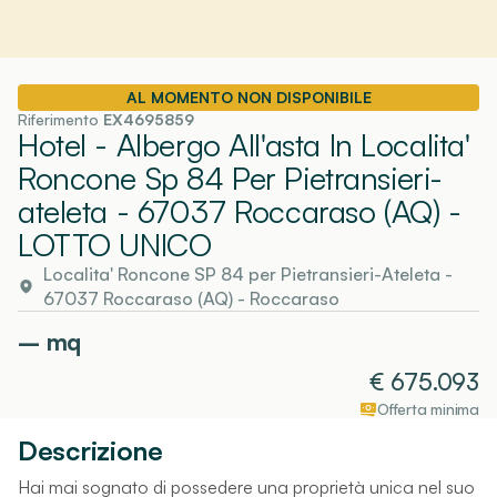
AL MOMENTO NON DISPONIBILE
Riferimento
EX4695859
Hotel - Albergo All'asta In Localita'
Roncone Sp 84 Per Pietransieri-
ateleta - 67037 Roccaraso (AQ)
-
LOTTO UNICO
Localita' Roncone SP 84 per Pietransieri-Ateleta -
67037 Roccaraso (AQ)
-
Roccaraso
–
mq
€
675.093
Offerta minima
Descrizione
Hai mai sognato di possedere una proprietà unica nel suo