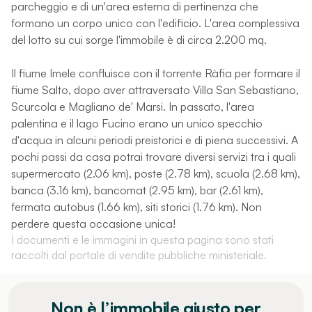
parcheggio e di un'area esterna di pertinenza che
formano un corpo unico con l'edificio. L'area complessiva
del lotto su cui sorge l'immobile è di circa 2.200 mq.
Il fiume Imele confluisce con il torrente Ràfia per formare il
fiume Salto, dopo aver attraversato Villa San Sebastiano,
Scurcola e Magliano de' Marsi. In passato, l'area
palentina e il lago Fucino erano un unico specchio
d'acqua in alcuni periodi preistorici e di piena successivi. A
pochi passi da casa potrai trovare diversi servizi tra i quali
supermercato (2.06 km), poste (2.78 km), scuola (2.68 km),
banca (3.16 km), bancomat (2.95 km), bar (2.61 km),
fermata autobus (1.66 km), siti storici (1.76 km). Non
perdere questa occasione unica!
I documenti e le immagini in questa pagina sono stati
raccolti dal portale di vendite pubbliche ministeriale.
Non è l’immobile giusto per