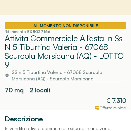
AL MOMENTO NON DISPONIBILE
Riferimento
EX8037166
Attivita Commerciale All'asta In Ss
N 5 Tiburtina Valeria - 67068
Scurcola Marsicana (AQ)
- LOTTO
9
SS n 5 Tiburtina Valeria - 67068 Scurcola
Marsicana (AQ)
-
Scurcola Marsicana
70
mq
2 locali
€
7.310
Offerta minima
Descrizione
In vendita attività commerciale situata in una zona