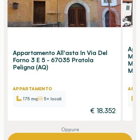
Appa
Appartamento All'asta In Via Del
Mon
Forno 3 E 5 - 67035 Pratola
Mano
Peligna (AQ)
Man
APPARTAMENTO
APP
175 mq
5+ locali
€
18.352
Oppure