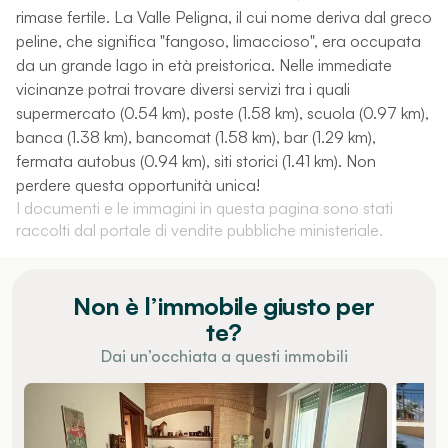
rimase fertile. La Valle Peligna, il cui nome deriva dal greco
peline, che significa "fangoso, limaccioso", era occupata
da un grande lago in età preistorica. Nelle immediate
vicinanze potrai trovare diversi servizi tra i quali
supermercato (0.54 km), poste (1.58 km), scuola (0.97 km),
banca (1.38 km), bancomat (1.58 km), bar (1.29 km),
fermata autobus (0.94 km), siti storici (1.41 km). Non
perdere questa opportunità unica!
I documenti e le immagini in questa pagina sono stati
raccolti dal portale di vendite pubbliche ministeriale.
Non è l’immobile giusto per
te?
Dai un’occhiata a questi immobili