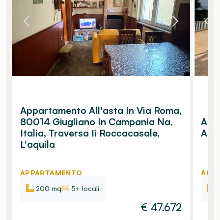
Appartamento All'asta In Via Roma,
80014 Giugliano In Campania Na,
Appa
Italia, Traversa Ii Roccacasale,
Annu
L'aquila
APPARTAMENTO
APP
200 mq
5+ locali
€
47.672