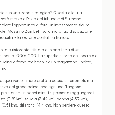
ale in una zona strategica? Questa è la tua
sarà messo all'asta dal tribunale di Sulmona.
rdere l'opportunità di fare un investimento sicuro. Il
stode, Massimo Zambelli, saranno a tua disposizione
ecapiti nella sezione contatti a fianco.
to a ristorante, situato al piano terra di un
ta, pari a 1000/1000. La superficie lorda del locale è di
ucina e forno, tre bagni ed un magazzino. Inoltre,
8 mq.
acqua verso il mare crollò a causa di terremoti, ma il
deriva dal greco peline, che significa "fangoso,
reistorica. In pochi minuti si possono raggiungere i
 poste (3.81 km), scuola (3.42 km), banca (4.57 km),
0.51 km), siti storici (4.4 km). Non perdere questa