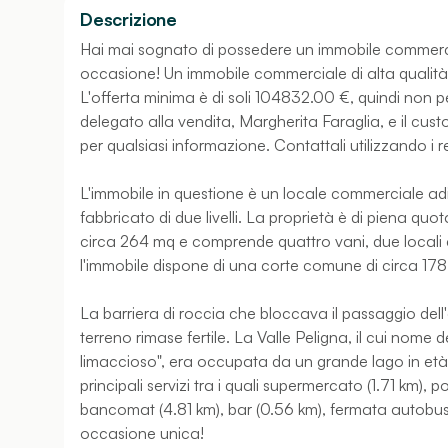
Descrizione
Hai mai sognato di possedere un immobile commerci
occasione! Un immobile commerciale di alta qualità 
L'offerta minima è di soli 104832.00 €, quindi non pe
delegato alla vendita, Margherita Faraglia, e il cu
per qualsiasi informazione. Contattali utilizzando i r
L'immobile in questione è un locale commerciale adibi
fabbricato di due livelli. La proprietà è di piena quo
circa 264 mq e comprende quattro vani, due locali c
l'immobile dispone di una corte comune di circa 17
La barriera di roccia che bloccava il passaggio dell'
terreno rimase fertile. La Valle Peligna, il cui nome 
limaccioso", era occupata da un grande lago in età p
principali servizi tra i quali supermercato (1.71 km),
bancomat (4.81 km), bar (0.56 km), fermata autobus (
occasione unica!