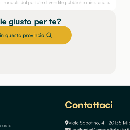
 raccolti dal portale di vendite pubbliche ministeriale.
le giusto per te?
 in questa provincia
Contattaci
Viale Sabotino, 4 - 20135 Mi
n aste
Email:
aste@immobiliallasta.it