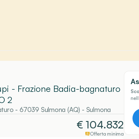
As
Lupi - Frazione Badia-bagnaturo
Sco
O 2
nel
aturo - 67039 Sulmona (AQ)
-
Sulmona
€
104.832
Offerta minima