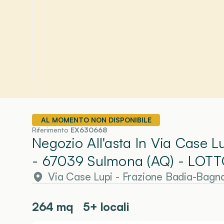
AL MOMENTO NON DISPONIBILE
Riferimento
EX630668
Negozio All'asta In Via Case 
- 67039 Sulmona (AQ)
- LOTT
Via Case Lupi - Frazione Badia-Bagn
264
mq
5+ locali