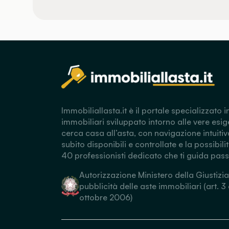
Immobiliallasta.it è il portale specializzato i
immobiliari sviluppato intorno alle vere esig
cerca casa all’asta, con navigazione intuitiv
subito disponibili e controllate e la possibili
40 professionisti dedicato che ti guida pas
Autorizzazione Ministero della Giustizia
pubblicità delle aste immobiliari (art. 3
ottobre 2006)