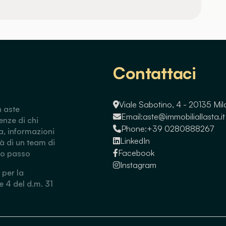
Contattaci
Viale Sabotino, 4 - 20135 Mi
n aste
Email:
aste@immobiliallasta.it
enze di chi
Phone:
+39 0280888267
a, informazioni
LinkedIn
tà di un team di
Facebook
so passo
Instagram
 per la
 e 4 del d.m. 31