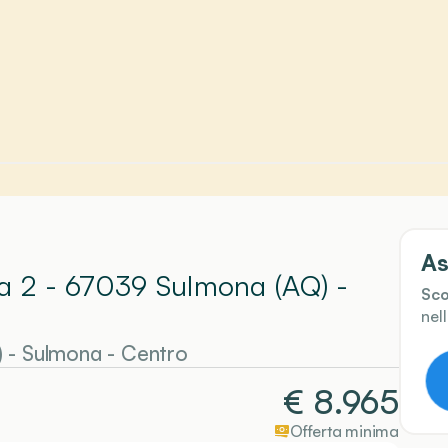
As
ia 2 - 67039 Sulmona (AQ)
-
Sco
nel
)
-
Sulmona
- Centro
€
8.965
Offerta minima