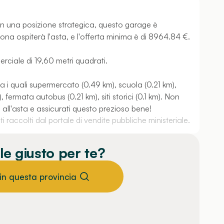
in una posizione strategica, questo garage è
mona ospiterà l'asta, e l'offerta minima è di 8964.84 €.
rciale di 19,60 metri quadrati.
ra i quali supermercato (0.49 km), scuola (0.21 km),
ermata autobus (0.21 km), siti storici (0.1 km). Non
 all'asta e assicurati questo prezioso bene!
 raccolti dal portale di vendite pubbliche ministeriale.
le giusto per te?
 in questa provincia