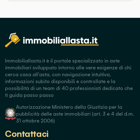
Immobiliallasta.it è il portale specializzato in aste
immobiliari sviluppato intorno alle vere esigenze di chi
cerca casa all’asta, con navigazione intuitiva,
informazioni subito disponibili e controllate e la
possibilità di un team di 40 professionisti dedicato che
ti guida passo passo
Autorizzazione Ministero della Giustizia per la
pubblicità delle aste immobiliari (art. 3 e 4 del d.m.
31 ottobre 2006)
Contattaci