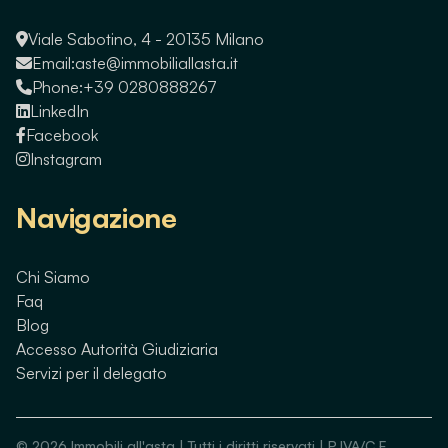
Viale Sabotino, 4 - 20135 Milano
Email:
aste@immobiliallasta.it
Phone:
+39 0280888267
LinkedIn
Facebook
Instagram
Navigazione
Chi Siamo
Faq
Blog
Accesso Autorità Giudiziaria
Servizi per il delegato
©
2026
Immobili all'asta | Tutti i diritti riservati | P.IVA/C.F.